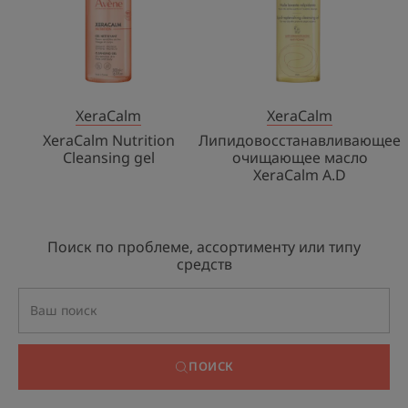
A.D
XeraCalm
XeraCalm
XeraCalm Nutrition
Липидовосстанавливающее
Cleansing gel
очищающее масло
XeraCalm A.D
Поиск по проблеме, ассортименту или типу
средств
ПОИСК