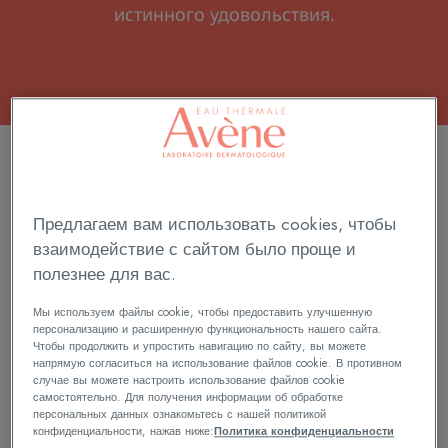
истинного удовольствия.
14 – результатов найдено "Уход за телом"
Спрей
Cicalfate+
ХИТ ПРОДАЖ
Термальной
Подсушиваю
Предлагаем вам использовать cookies, чтобы
воды
спрей
взаимодействие с сайтом было проще и
Avène
полезнее для вас.
Мы используем файлы cookie, чтобы предоставить улучшенную
персонализацию и расширенную функциональность нашего сайта.
Чтобы продолжить и упростить навигацию по сайту, вы можете
напрямую согласиться на использование файлов cookie. В противном
случае вы можете настроить использование файлов cookie
самостоятельно. Для получения информации об обработке
Eau Thermale
персональных данных ознакомьтесь с нашей политикой
Спрей Термальной воды
конфиденциальности, нажав ниже:
Политика конфиденциальности