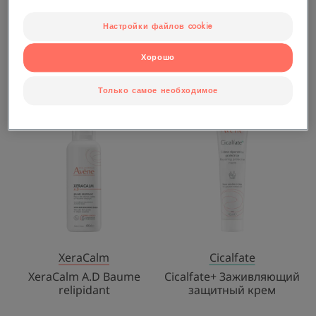
Avène
Настройки файлов cookie
Cicalfate
Cicalfate+
Хорошо
Подсушивающий спрей
Только самое необходимое
XeraCalm
Cicalfate+
ХИТ ПРОДАЖ
ХИТ ПРОДАЖ
A.D
Заживляющи
Baume
защитный
relipidant
крем
XeraCalm
Cicalfate
XeraCalm A.D Baume
Cicalfate+ Заживляющий
relipidant
защитный крем