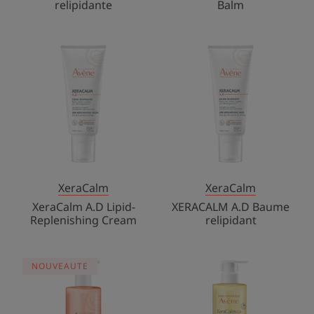
relipidante
Balm
XeraCalm
XERACALM
A.D
A.D
Lipid-
Baume
Replenishing
relipidant
Cream
XeraCalm
XeraCalm
XeraCalm A.D Lipid-
XERACALM A.D Baume
Replenishing Cream
relipidant
XeraCalm
Липидовосст
NOUVEAUTE
Nutrition
очищающее
Cleansing
масло
gel
XeraCalm