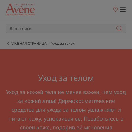
Точки
продаж
ГЛАВНАЯ СТРАНИЦА
Уход за телом
Уход за телом
Уход за кожей тела не менее важен, чем уход
за кожей лица! Дермокосметические
средства для ухода за телом увлажняют и
питают кожу, успокаивая ее. Позаботьтесь о
своей коже, подарив ей мгновения