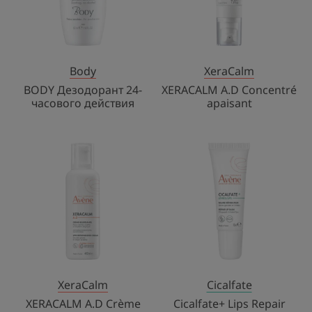
Body
XeraCalm
BODY Дезодорант 24-
XERACALM A.D Concentré
часового действия
apaisant
XERACALM
Cicalfate+
A.D
Lips
Crème
Repair
relipidante
Balm
XeraCalm
Cicalfate
XERACALM A.D Crème
Cicalfate+ Lips Repair