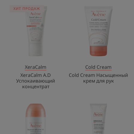
XeraCalm
Cold
ХИТ ПРОДАЖ
A.D
Cream
Успокаивающий
Насыщенный
концентрат
крем
для
рук
XeraCalm
Cold Cream
XeraCalm A.D
Cold Cream Насыщенный
Успокаивающий
крем для рук
концентрат
BODY
XERACALM
Дезодорант
A.D
24-
Concentré
часового
apaisant
действия