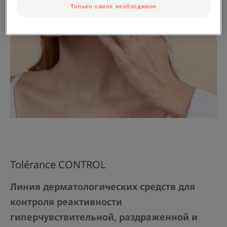
Только самое необходимое
Tolérance CONTROL
Линия дерматологических средств для
контроля реактивности
гиперчувствительной, раздраженной и