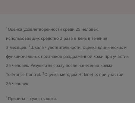
1
Оценка удовлетворенности среди 25 человек,
использовавших средство 2 раза в день в течение
2
3 месяцев.
Шкала чувствительности: оценка клинических и
функциональных признаков раздраженной кожи при участии
25 человек. Результаты сразу после нанесения крема
3
Tolérance Control.
Оценка методом HI kinetics при участии
26 человек
*
Причина – сухость кожи.
Термальная вода Avène