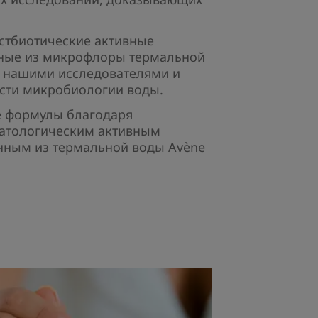
стбиотические активные
ные из микрофлоры термальной
я нашими исследователями и
сти микробиологии воды.​
е формулы благодаря
атологическим активным
нным из термальной воды Avène