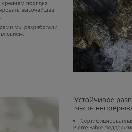
в среднем порядка
тировать высочайшее
.
ерами мы разработали
мплювием.
Устойчивое разв
часть непрерыв
Сертифицированная
Pierre Fabre поддерж