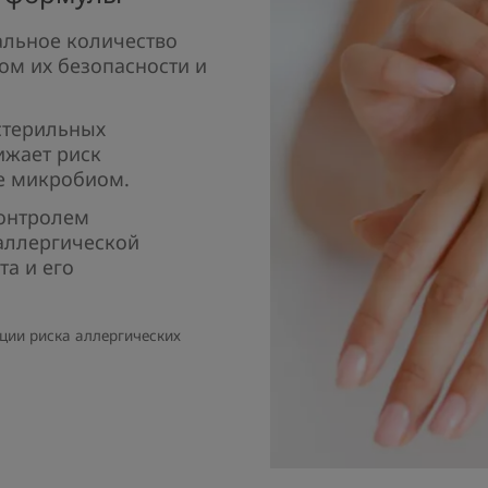
альное количество
ом их безопасности и
стерильных
ижает риск
е микробиом.​
контролем
аллергической
та и его
ции риска аллергических