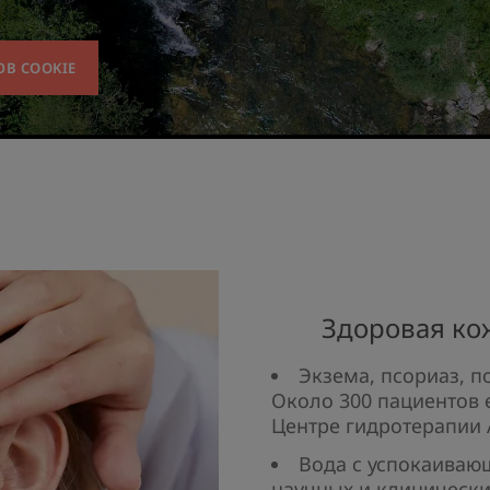
В COOKIE
Здоровая кож
Экзема, псориаз, п
Около 300 пациентов 
Центре гидротерапии A
Вода с успокаиваю
научных и клиническ