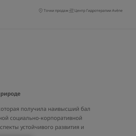
Точки продаж
Центр Гидротерапии Avène
природе
 которая получила наивысший бал
нной социально-корпоративной
спекты устойчивого развития и