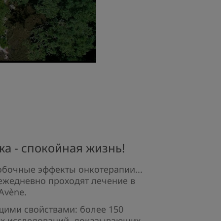
а - спокойная жизнь!​
обочные эффекты онкотерапии...
ежедневно проходят лечение в
vène.​
щими свойствами: более 150
их исследований, доказывающих