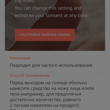
the video.
You can change this setting and
withdraw your consent at any time.
НЕСКОЛЬКО СЛОВ ОТ НАШЕГО
ЭКСПЕРТА
НАСТРОЙКИ ФАЙЛОВ COOKIE
Солнцезащитное средство
Нанесение
подходит даже для самых
Подходит для частого использования
уязвимых типов кожи и может
использоваться в условиях
Способ применения
наиболее интенсивной
Перед выходом на солнце обильно
инсоляции.
нанесите средство на кожу лица и/или
тела (например, для предплечья
достаточно количества, равного
2 легким нажатиям на продукт).