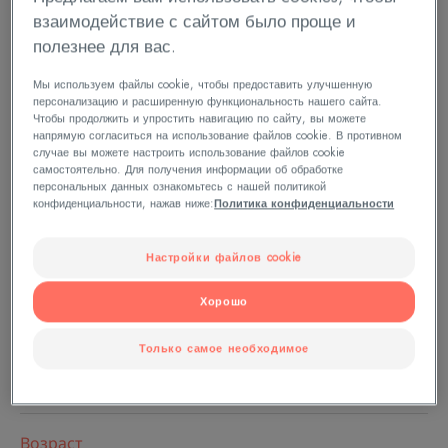
взаимодействие с сайтом было проще и
Уменьшает сухость кожи
Впитывается за 3 секунды
полезнее для вас.
Мы используем файлы cookie, чтобы предоставить улучшенную
персонализацию и расширенную функциональность нашего сайта.
Водостойкость
Не оставляет белой пленки
Чтобы продолжить и упростить навигацию по сайту, вы можете
напрямую согласиться на использование файлов cookie. В противном
случае вы можете настроить использование файлов cookie
Солнцезащитный фильтр с ультрашироким
самостоятельно. Для получения информации об обработке
спектром действия.
персональных данных ознакомьтесь с нашей политикой
конфиденциальности, нажав ниже:
Политика конфиденциальности
Первый органический фильтр Pierre Fabre.
Настройки файлов cookie
Тюбик
Тюбик
150мл.
Хорошо
Для кого подходит
Только самое необходимое
Для всей семьи
Возраст