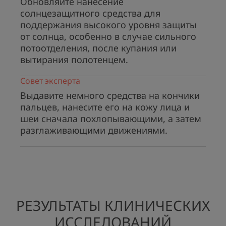
Обновляйте нанесение
солнцезащитного средства для
Преимущество
поддержания высокого уровня защиты
Флюид Intense Protect SPF 50+
от солнца, особенно в случае сильного
ультраширокого спектра защиты от: UVA/UVB
потоотделения, после купания или
лучей и от высокоэнергетического синего
вытирания полотенцем.
света (HEV).
Совет эксперта
Выдавите немного средства на кончики
Свойства
пальцев, нанесите его на кожу лица и
• ФОТОЗАЩИТА: ультраширокий спектр.
шеи сначала похлопывающими, а затем
• НЕВИДИМАЯ ТЕКСТУРА: обеспечивает
разглаживающими движениями.
прозрачное покрытие.
• ВЫСОКАЯ ВОДОСТОЙКОСТЬ.
• УСТОЙЧИВОСТЬ к поту*******.
• СПЕЦИАЛЬНАЯ ФОРМУЛА для минимизации
негативного воздействия на окружающую
среду*****.
РЕЗУЛЬТАТЫ КЛИНИЧЕСКИХ
• ОЧЕНЬ ВЫСОКАЯ ПЕРЕНОСИМОСТЬ:
ИССЛЕДОВАНИЙ
деликатная формула.