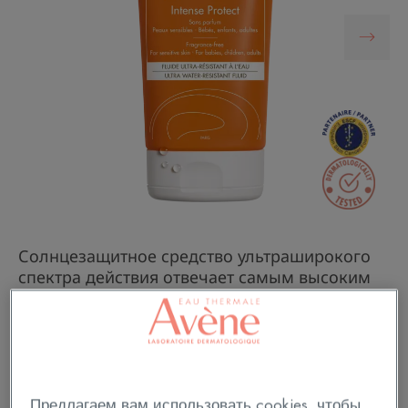
Солнцезащитное средство ультраширокого
спектра действия отвечает самым высоким
требованиям в области ухода за кожей,
минимизируя наше воздействие на
окружающее среду.
Предлагаем вам использовать cookies, чтобы