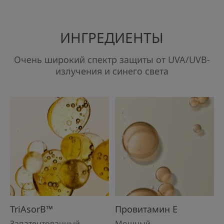
сравнению с артикулами 2019 года.
*****В соответствии с тестом OCDEB301B.
*******Процент удовлетворенности, выявленный в результате
проведения потребительского теста с участием 65 человек.
ИНГРЕДИЕНТЫ
Очень широкий спектр защиты от UVA/UVB-
излучения и синего света
TriAsorB™
Провитамин Е
Запатентованный
Мощный