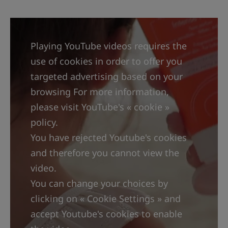
и пота. Флюид Intense Protect SPF 50+
подходит для детей от 6 месяцев,
беременных женщин, людей с татуировками
Playing YouTube videos requires the
и обладателей очень светлой кожи.
use of cookies in order to offer you
Его формула имеет очень высокую степень
targeted advertising based on your
переносимости кожей и глазами. Формула
browsing For more information,
всего с 4 солнцезащитными фильтрами****
please visit YouTube's « cookie »
не содержит силиконов и и не вредит
policy.
окружающей среде . Система солнечных
You have rejected Youtube's cookies
фильтров была протестирована независимой
and therefore you cannot view the
лабораторией*, которая подтвердила
video.
отсутствие негативного влияния формулы на
You can change your choices by
кораллы, зоо- и фитопланктоны, являющиеся
clicking on « Cookie Settings » and
ключевыми организмами морской
accept Youtube's cookies to enable
экосистемы.