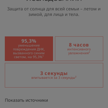
Защита от солнца для всей семьи – летом и
зимой, для лица и тела.
ТЕКСТУРА
ПАРТНЕРСКИЕ ОТНОШЕНИЯ
95,3%
8 часов
Преимущества текстуры
уменьшение
повреждения ДНК,
интенсивного
Солнцезащитное средство с невидимой текстурой
вызванного синим
увлажнения²
флюида, которое быстро впитывается в кожу.
светом, на 95,3%¹
Наличие запаха
Не содержит отдушек.
3 секунды
впитывается за 3 секунды²
*Младенцы и дети, беременные женщины, люди, проходящие или
уже прошедшие онкотерапию; в период после операций, при
шрамах и татуировках; джунгли, пустыня, тропический климат,
горная местность, водные виды спорта.
**Сравнительная оценка времени впитывания средства после
нанесения на кожу, 15 участников.
Показать источники
***HI kinetics, 24 человека, однократное применение.
****Повторение примерно -10% фильтров в этом продукте по