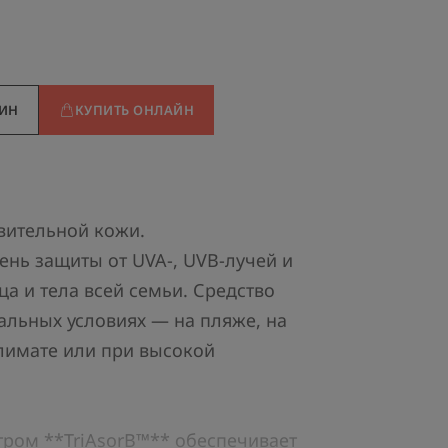
ЗИН
КУПИТЬ ОНЛАЙН
вительной кожи.
ень защиты от UVA-, UVB-лучей и
ица и тела всей семьи. Средство
альных условиях — на пляже, на
лимате или при высокой
ром **TriAsorB™** обеспечивает