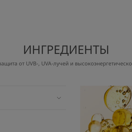
Формула с запатентованным фильт
ультраширокий спектр защиты, бло
но и синий свет, снижая до 95% к
вызванные солнечным излучением
предотвратить появление морщин 
фотостарение кожи.
ИНГРЕДИЕНТЫ
Лёгкая текстура впитывается всего
невидимое покрытие. Средство на
устойчиво к воде и обладает выс
ащита от UVB-, UVA-лучей и высокоэнергетическог
подтверждённой дерматологами и
идеально для младенцев, детей и 
Формула соответствует самым стр
подобранные ингредиенты бережн
экосистеме.
ВОЗДЕЙСТВИЕ НА ОКРУЖАЮЩУЮ СРЕДУ