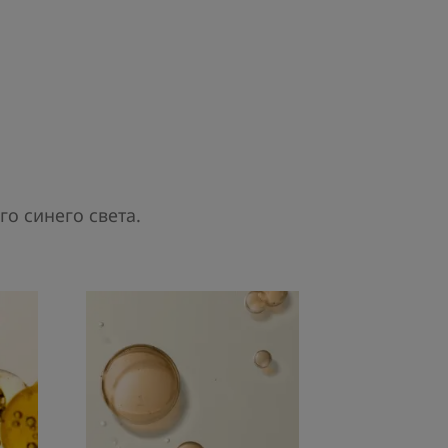
ром **TriAsorB™** обеспечивает
кируя не только ультрафиолет,
леточные повреждения,
***. Защита до 450 нм помогает
и пигментных пятен, замедляя
 за 3 секунды*, оставляя сухое и
 100% фотостабильно**,
окой кожной переносимостью,
о синего света.
 педиатрами. Без отдушек —
взрослых.
огим стандартам, а тщательно
о относятся к морской