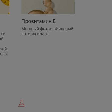
 15 участников.
 подвергшемся воздействию синего света. Оценка
Провитамин Е
Мощный фотостабильный
rre
антиоксидант.
ий
учей
кого