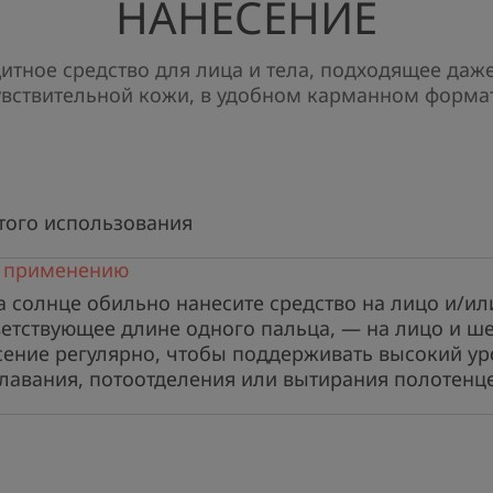
НАНЕСЕНИЕ
тное средство для лица и тела, подходящее даж
увствительной кожи, в удобном карманном формат
НЕСКОЛЬКО СЛОВ О
того использования
 применению
Солнцезащитн
 солнце обильно нанесите средство на лицо и/ил
специально с
ветствующее длине одного пальца, — на лицо и ше
ение регулярно, чтобы поддерживать высокий ур
самой уязвимой
лавания, потоотделения или вытирания полотенц
с максимальн
солнечным 