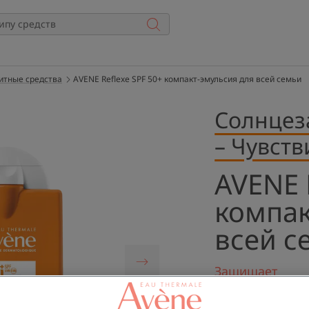
итные средства
AVENE Reflexe SPF 50+ компакт-эмульсия для всей семьи
Солнцез
– Чувств
AVENE 
компак
всей с
Защищает