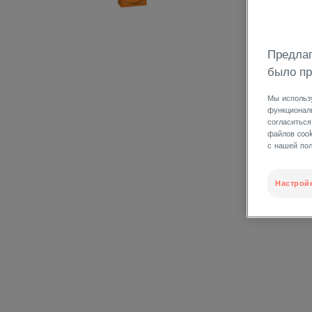
Предлаг
было пр
Мы использ
функциональ
согласиться
файлов coo
с нашей пол
Настрой