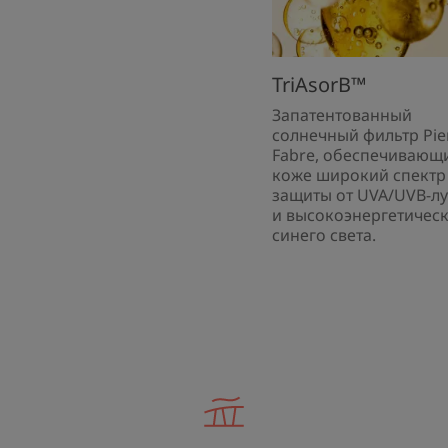
*Сенсорный профиль после однократного нанесения,
**In vitro тест на реконструированном эпидермисе,
TriAsorB™
уровня окислительного повреждения ДНК.
Запатентованный
солнечный фильтр Pie
Fabre, обеспечивающ
коже широкий спектр
защиты от UVA/UVB-л
и высокоэнергетичес
синего света.