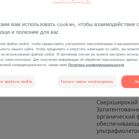
Очень высокая 
UVB-лучей и си
Универсальное
лица и тела, с
аем вам использовать cookies, чтобы взаимодействие 
чувствительно
още и полезнее для вас.
Подходит детя
Компактный фо
уем файлы cookie, чтобы предоставить улучшенную персонализацию и расширенну
ность нашего сайта. Чтобы продолжить и упростить навигацию по сайту, вы может
 на использование файлов cookie. В противном случае вы можете настроить исполь
kie самостоятельно. Для получения информации об обработке персональных данных
итикой конфиденциальности, нажав ниже:
Политика конфиденциальности
Уменьшает
Вп
ки файлов cookie
Только самое необходимое
Х
сухость кожи
за
Сверхширокий 
Запатентованн
органический ф
обеспечивающи
ультрафиолетов