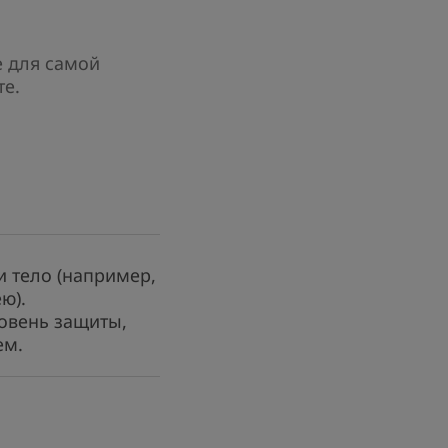
е для самой
е.
Т НАШЕГО ЭКСПЕРТА
ое средство,
и тело (например,
озданное для
ю).
овень защиты,
 кожи и условий
ем.
о интенсивным
излучением.