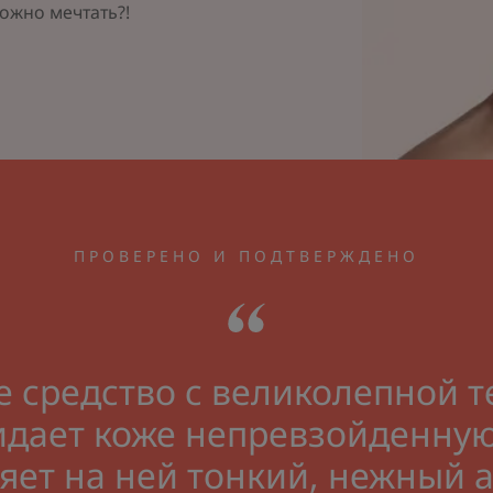
ожно мечтать?!
ПРОВЕРЕНО И ПОДТВЕРЖДЕНО
 средство с великолепной т
идает коже непревзойденную
яет на ней тонкий, нежный 