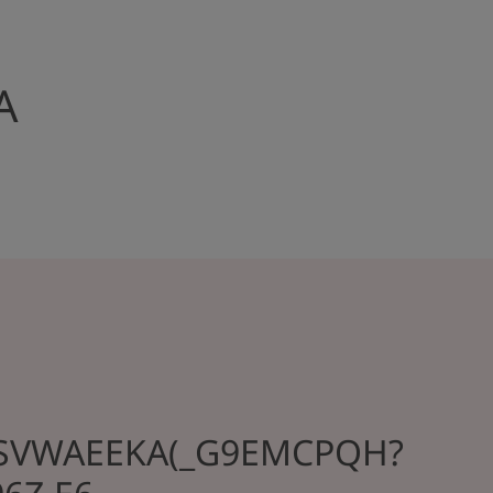
А
SVWAEEKA(_G9EMCPQH?