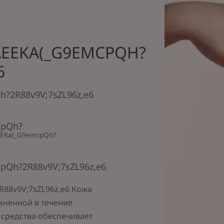
EEKA(_G9EMCPQH?
6
?2R88v9V;7sZL96z,e6
cpQh?
EKa(_G9emcpQh?
Qh?2R88v9V;7sZL96z,e6
88v9V;7sZL96z,e6 Кожа
ажненной в течение
а средства обеспечивает