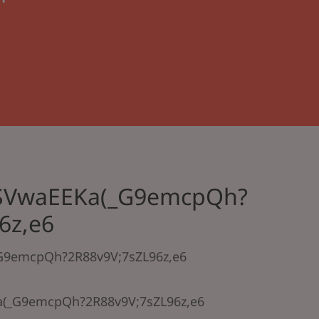
SVwaEEKa(_G9emcpQh?
6z,e6
9emcpQh?2R88v9V;7sZL96z,e6
(_G9emcpQh?2R88v9V;7sZL96z,e6