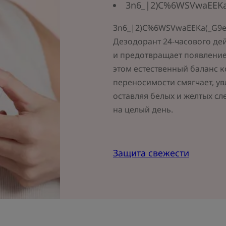
3n6_|2)C%6WSVwaEEKa
3n6_|2)C%6WSVwaEEKa(_G9e
Дезодорант 24-часового де
и предотвращает появление
этом естественный баланс 
переносимости смягчает, ув
оставляя белых и желтых сл
на целый день.
Защита свежести