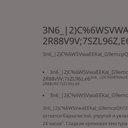
3N6_|2)C%6WSVWA
2R88V9V;7SZL96Z,E
3n6_|2)C%6WSVwaEEKa(_G9emcpQh
3n6_|2)C%6WSVwaEEKa(_G9em
3n6_|2)C%6WSVwaE
2R88v9V;7sZL96z,e6
2R88v9V;7sZL96z,e6
3n6_|2)C%6WSVwaEEKa(_G9emcp
3n6_|2)C%6WSVwaEEKa(_G9emcpQh?2R
остается бархатистой, упругой и увл
1
24 часов
. Гладкая кремовая текстур