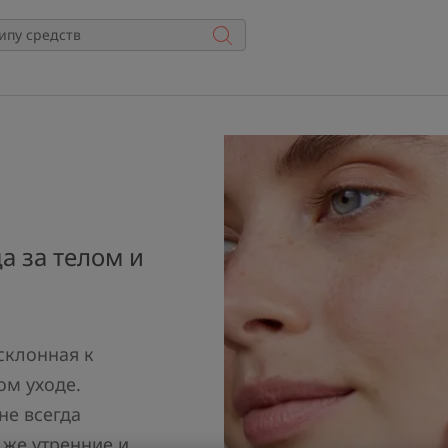
а за телом и
склонная к
ом уходе.
не всегда
 же утренние и