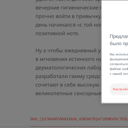
вечерние гигиенические процедур
прочно войти в привычку, чтобы к
день начинался «с той ноги» и зака
позитивной ноте.
Предлаг
было пр
Ну а чтобы ежедневный уход за соб
Мы использ
в мгновения истинного наслаждения
функциональ
согласиться
дерматологических лабораторий Av
файлов coo
с нашей пол
разработали гамму средств для тел
сочетают в себе высокую эффективн
Настрой
великолепные сенсорные качества.
3N6_|2)C%6WSVWAEEKA(_G9EMCPQH?2R88V9V;7SZL