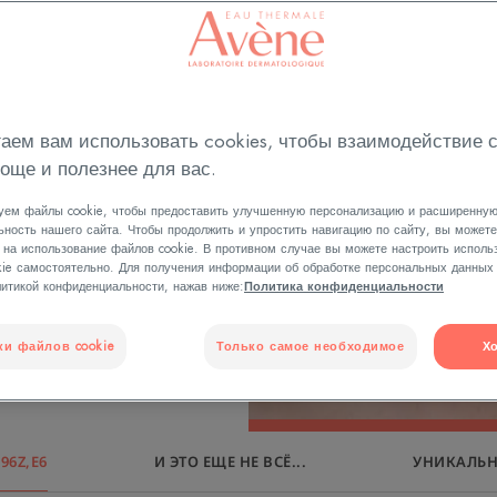
ы должны
аждый новый
нчивался на
аем вам использовать cookies, чтобы взаимодействие 
още и полезнее для вас.
ой превратился
уем файлы cookie, чтобы предоставить улучшенную персонализацию и расширенну
, эксперты
ность нашего сайта. Чтобы продолжить и упростить навигацию по сайту, вы может
 на использование файлов cookie. В противном случае вы можете настроить исполь
ène
kie самостоятельно. Для получения информации об обработке персональных данных
итикой конфиденциальности, нажав ниже:
Политика конфиденциальности
а, которые
ость и
ки файлов cookie
Только самое необходимое
Х
96Z,E6
И ЭТО ЕЩЕ НЕ ВСЁ...
УНИКАЛЬ