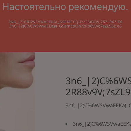
Настоятельно рекомендую.
3N6_|2)C%6WSVWAEEKA(_G9EMCPQH?2R88V9V;7SZL96Z,E6
3n6_|2)C%6WSVwaEEKa(_G9emcpQh?2R88v9V;7sZL96z,e6
3n6_|2)C%6W
2R88v9V;7sZL9
3n6_|2)C%6WSVwaEEKa(_G
3n6_|2)C%6WSVwaEEKa