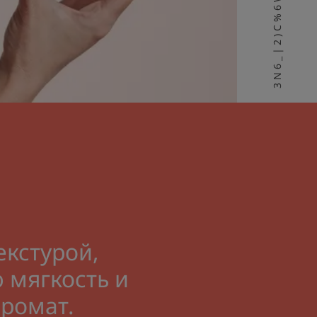
екстурой,
 мягкость и
аромат.