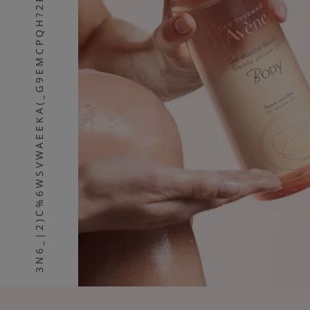
3N6_|2)C%6WSVWAEEKA(_G9EMCPQH?2R88V9V;7SZL96Z,E6