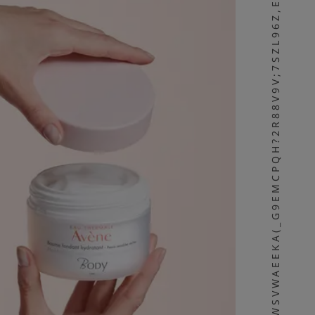
3N6_|2)C%6WSVWAEEKA(_G9EMCPQH?2R88V9V;7SZL96Z,E6