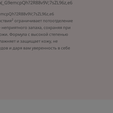
(_G9emcpQh?2R88v9V;7sZL96z,e6
mcpQh?2R88v9V;7sZL96z,e6
2
йствия
ограничивает потоотделение
 неприятного запаха, сохраняя при
кожи. Формула с высокой степенью
лажняет и защищает кожу, не
едов и даря вам уверенность в себе