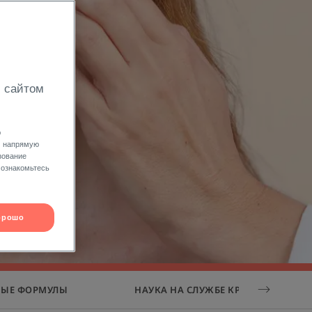
с сайтом
ю
е напрямую
зование
 ознакомьтесь
орошо
НЫЕ ФОРМУЛЫ
НАУКА НА СЛУЖБЕ КРАСОТЫ